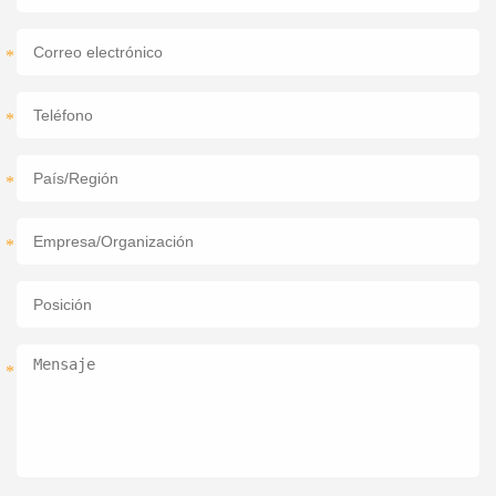
*
*
*
*
*