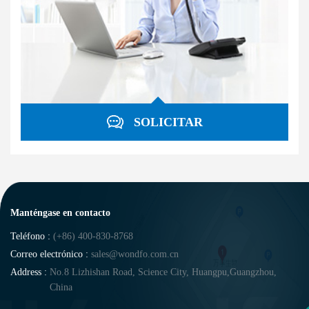
SOLICITAR
Manténgase en contacto
Teléfono :
(+86) 400-830-8768
Correo electrónico :
sales@wondfo.com.cn
Address :
No.8 Lizhishan Road, Science City, Huangpu,Guangzhou,
China