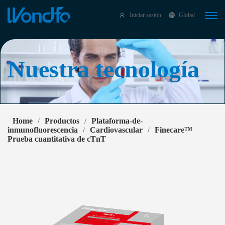
Select Language
▼
Iniciar sesión
Global
Nuestra tecnología
Home
Productos
Plataforma-de-
/
/
inmunofluorescencia
Cardiovascular
Finecare™
/
/
Prueba cuantitativa de cTnT